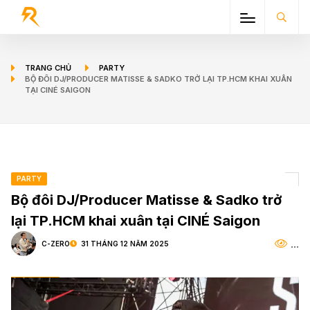
TRANG CHỦ
PARTY
BỘ ĐÔI DJ/PRODUCER MATISSE & SADKO TRỞ LẠI TP.HCM KHAI XUÂN
TẠI CINÉ SAIGON
PARTY
Bộ đôi DJ/Producer Matisse & Sadko trở
lại TP.HCM khai xuân tại CINÉ Saigon
...
C-ZERO
31 THÁNG 12 NĂM 2025