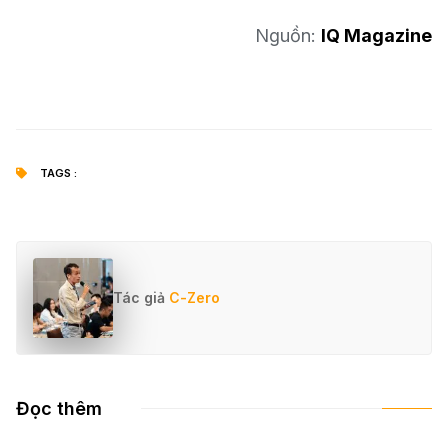
Nguồn:
IQ Magazine
TAGS :
Tác giả
C-Zero
Đọc thêm