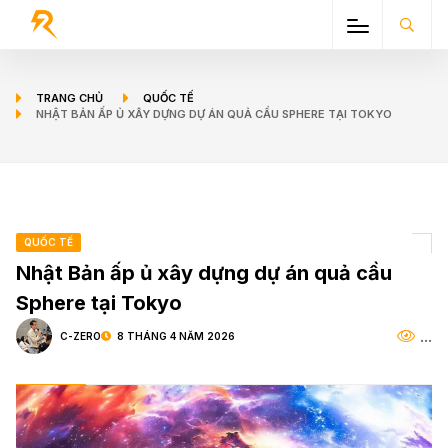
TRANG CHỦ
QUỐC TẾ
NHẬT BẢN ẤP Ủ XÂY DỰNG DỰ ÁN QUẢ CẦU SPHERE TẠI TOKYO
QUỐC TẾ
Nhật Bản ấp ủ xây dựng dự án quả cầu
Sphere tại Tokyo
...
C-ZERO
8 THÁNG 4 NĂM 2026