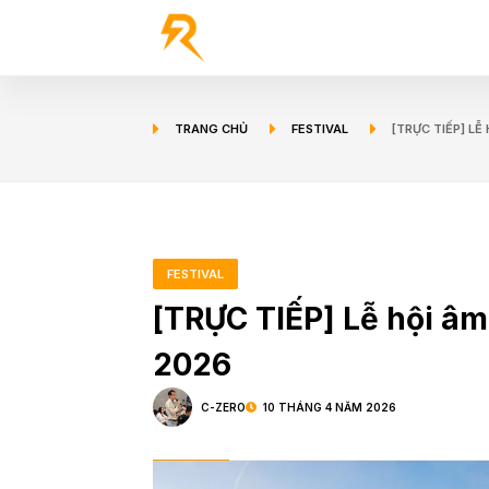
TRANG CHỦ
FESTIVAL
[TRỰC TIẾP] L
FESTIVAL
[TRỰC TIẾP] Lễ hội âm
2026
C-ZERO
10 THÁNG 4 NĂM 2026