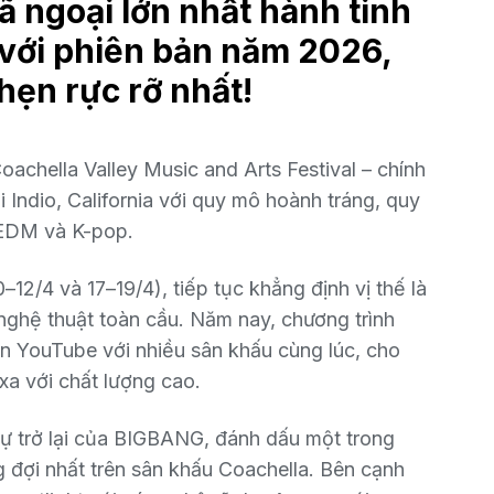
ã ngoại lớn nhất hành tinh
i với phiên bản năm 2026,
 hẹn rực rỡ nhất!
oachella Valley Music and Arts Festival
– chính
i Indio, California với quy mô hoành tráng, quy
 EDM và K-pop.
0–12/4 và 17–19/4), tiếp tục khẳng định vị thế là
nghệ thuật toàn cầu. Năm nay, chương trình
ên
YouTube
với nhiều sân khấu cùng lúc, cho
xa với chất lượng cao.
ự trở lại của
BIGBANG
, đánh dấu một trong
đợi nhất trên sân khấu Coachella. Bên cạnh