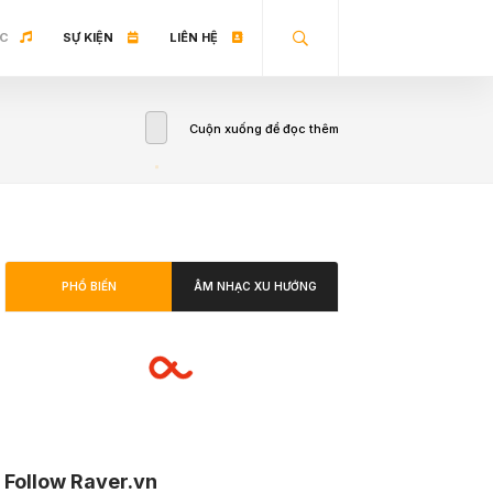
C
SỰ KIỆN
LIÊN HỆ
Cuộn xuống để đọc thêm
PHỔ BIẾN
ÂM NHẠC XU HƯỚNG
Follow Raver.vn