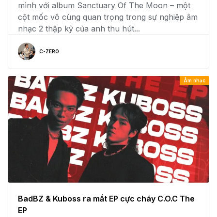
mình với album Sanctuary Of The Moon – một
cột mốc vô cùng quan trọng trong sự nghiệp âm
nhạc 2 thập kỷ của anh thu hút...
C-ZERO
Âm nhạc
BadBZ & Kuboss ra mắt EP cực cháy C.O.C The
EP