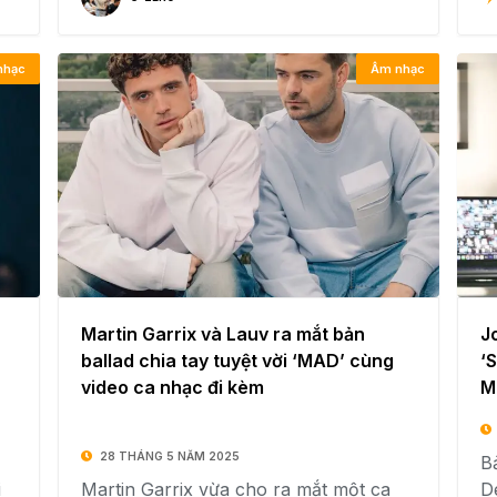
nhạc
Âm nhạc
Martin Garrix và Lauv ra mắt bản
J
ballad chia tay tuyệt vời ‘MAD’ cùng
‘
video ca nhạc đi kèm
M
28 THÁNG 5 NĂM 2025
Bả
i
Martin Garrix vừa cho ra mắt một ca
D