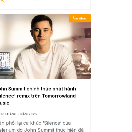
Âm nhạc
ohn Summit chính thức phát hành
Silence’ remix trên Tomorrowland
usic
17 THÁNG 5 NĂM 2025
n phối lại ca khúc ‘Silence’ của
elerium do John Summit thực hiện đã