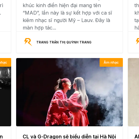
rì
khúc kinh điển hiện đại mang tên
t
.
“MAD”, lần này là sự kết hợp với ca sĩ
k
kiêm nhạc sĩ người Mỹ – Lauv. Đây là
t
màn hợp tác...
hà
TRANG TRẦN THỊ QUỲNH TRANG
nhạc
Âm nhạc
ơn
CL và G-Dragon sẽ biểu diễn tại Hà Nội
A