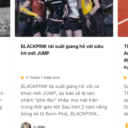
BLACKPINK tái xuất giang hồ với siêu
T
hit mới JUMP
A
đ
s
11 THÁNG 7 NĂM 2025
BLACKPINK tái xuất giang hồ với ca
S
an
khúc mới JUMP, dự báo sẽ là sản
T
h
phẩm “phá đảo” khắp mọi mặt trận
lạ
g
trong thời gian tới! Sau hơn 2 năm vắng
D
bóng kể từ Born Pink, BLACKPINK...
di
C-ZERO