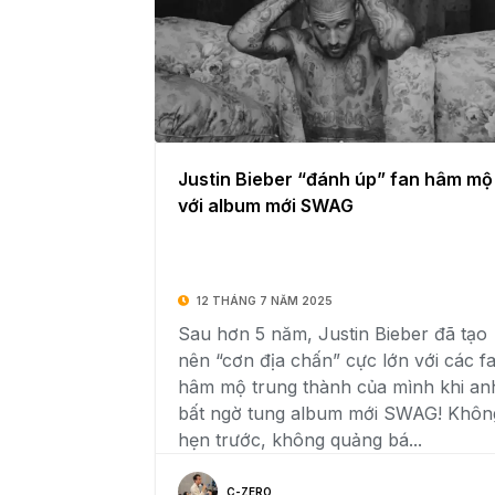
Justin Bieber “đánh úp” fan hâm mộ
với album mới SWAG
12 THÁNG 7 NĂM 2025
Sau hơn 5 năm, Justin Bieber đã tạo
nên “cơn địa chấn” cực lớn với các f
hâm mộ trung thành của mình khi an
bất ngờ tung album mới SWAG! Khôn
hẹn trước, không quảng bá...
C-ZERO