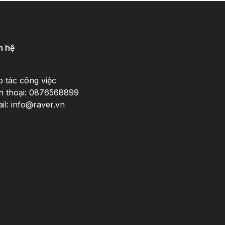
n hệ
 tác công việc
n thoại: 0876568899
il: info@raver.vn