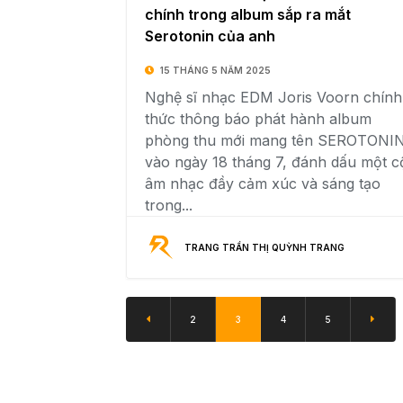
chính trong album sắp ra mắt
Serotonin của anh
15 THÁNG 5 NĂM 2025
Nghệ sĩ nhạc EDM Joris Voorn chính
thức thông báo phát hành album
phòng thu mới mang tên SEROTONI
vào ngày 18 tháng 7, đánh dấu một c
âm nhạc đầy cảm xúc và sáng tạo
trong...
TRANG TRẦN THỊ QUỲNH TRANG
2
3
4
5