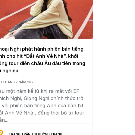
hoại Nghi phát hành phiên bản tiếng
nh cho hit “Dắt Anh Về Nhà”, khởi
ộng tour diễn châu Âu đầu tiên trong
ự nghiệp
1 THÁNG 7 NĂM 2025
au một năm kể từ khi ra mắt với EP
hích Nghi, Giọng Nghi chính thức trở
i với phiên bản tiếng Anh của bản hit
ắt Anh Về Nhà , đồng thời bố trí tour
ễn...
TRANG TRẦN THỊ QUỲNH TRANG