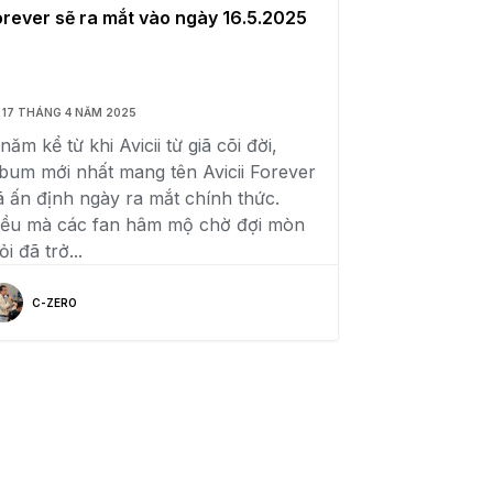
orever sẽ ra mắt vào ngày 16.5.2025
17 THÁNG 4 NĂM 2025
năm kể từ khi Avicii từ giã cõi đời,
lbum mới nhất mang tên Avicii Forever
ã ấn định ngày ra mắt chính thức.
iều mà các fan hâm mộ chờ đợi mòn
i đã trở...
C-ZERO