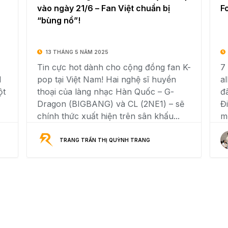
vào ngày 21/6 – Fan Việt chuẩn bị
F
“bùng nổ”!
13 THÁNG 5 NĂM 2025
Tin cực hot dành cho cộng đồng fan K-
7 
N
pop tại Việt Nam! Hai nghệ sĩ huyền
a
ột
thoại của làng nhạc Hàn Quốc – G-
đ
Dragon (BIGBANG) và CL (2NE1) – sẽ
Đ
chính thức xuất hiện trên sân khấu...
mỏ
TRANG TRẦN THỊ QUỲNH TRANG