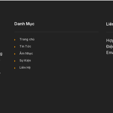
Danh Mục
Liê
Trang chủ
Hợp
Điệ
Tin Tức
Ema
ng
Âm Nhạc
n
Sự Kiện
Liên Hệ
,