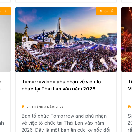
c tế
Quốc tế
ẽ
Tomorrowland phủ nhận về việc tổ
T
m
chức tại Thái Lan vào năm 2026
M
28 THÁNG 3 NĂM 2024
Ban tổ chức Tomorrowland phủ nhận
Si
nh
về việc tổ chức tại Thái Lan vào năm
2
2026. Đây là một bản tin cực kỳ sốc đối
r