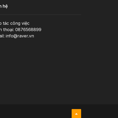
n hệ
 tác công việc
n thoại: 0876568899
il: info@raver.vn