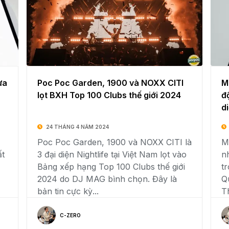
ưa
Poc Poc Garden, 1900 và NOXX CITI
M
lọt BXH Top 100 Clubs thế giới 2024
đ
d
24 THÁNG 4 NĂM 2024
Poc Poc Garden, 1900 và NOXX CITI là
Ma
ất
3 đại diện Nightlife tại Việt Nam lọt vào
n
Bảng xếp hạng Top 100 Clubs thế giới
t
2024 do DJ MAG bình chọn. Đây là
Q
bản tin cực kỳ...
T
C-ZERO