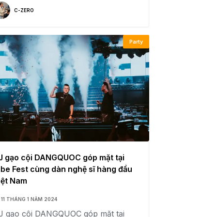
C-ZERO
Party
J gạo cội DANGQUOC góp mặt tại
ibe Fest cùng dàn nghệ sĩ hàng đầu
iệt Nam
11 THÁNG 1 NĂM 2024
J gạo cội DANGQUOC góp mặt tại