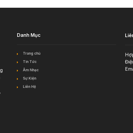
Danh Mục
Liê
Trang chủ
Hợp
Điệ
Tin Tức
Ema
ng
Âm Nhạc
n
Sự Kiện
Liên Hệ
,