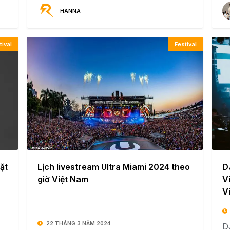
HANNA
tival
Festival
ặt
Lịch livestream Ultra Miami 2024 theo
D
giờ Việt Nam
V
V
22 THÁNG 3 NĂM 2024
D