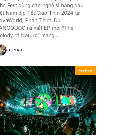
ibe Fest cùng dàn nghệ sĩ hàng đầu
iệt Nam dịp Tết Giáp Thìn 2024 tại
ovaWorld, Phan Thiết. DJ
ANGQUOC ra mắt EP mới “The
elody of Nature” mang...
C-ZERO
Festival