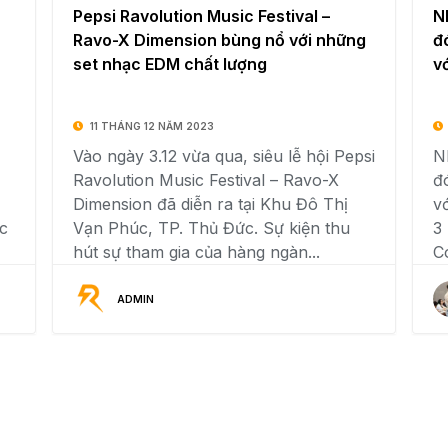
Pepsi Ravolution Music Festival –
N
Ravo-X Dimension bùng nổ với những
đ
set nhạc EDM chất lượng
v
11 THÁNG 12 NĂM 2023
Vào ngày 3.12 vừa qua, siêu lễ hội Pepsi
N
Ravolution Music Festival – Ravo-X
đ
Dimension đã diễn ra tại Khu Đô Thị
v
c
Vạn Phúc, TP. Thủ Đức. Sự kiện thu
3
hút sự tham gia của hàng ngàn...
C
ADMIN