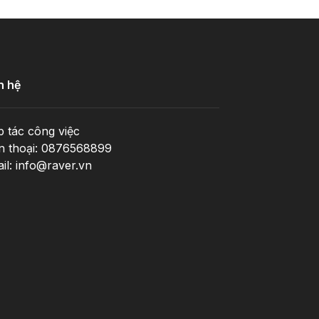
n hệ
 tác công việc
n thoại: 0876568899
il: info@raver.vn