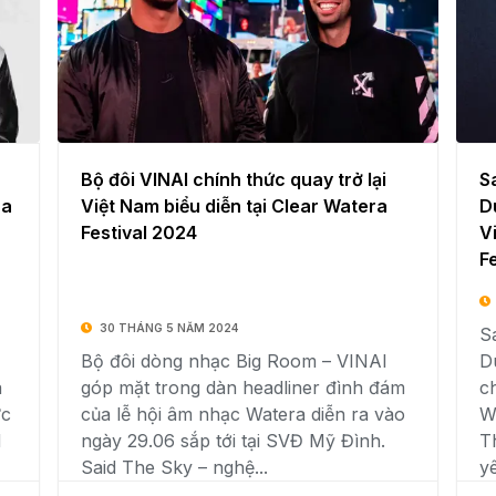
Bộ đôi VINAI chính thức quay trở lại
S
ra
Việt Nam biểu diễn tại Clear Watera
D
Festival 2024
V
F
30 THÁNG 5 NĂM 2024
S
Bộ đôi dòng nhạc Big Room – VINAI
D
a
góp mặt trong dàn headliner đình đám
c
ực
của lễ hội âm nhạc Watera diễn ra vào
W
M
ngày 29.06 sắp tới tại SVĐ Mỹ Đình.
T
Said The Sky – nghệ...
y