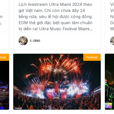
Lịch livestream Ultra Miami 2024 theo
V
giờ Việt nam. Chỉ còn chưa đầy 24
V
ễn
tiếng nữa, siêu lễ hội được cộng đồng
N
,
EDM thế giới đặc biệt quan tâm chuẩn
D
bị diễn ra! Ultra Music Festival Miami...
M
C-ZERO
tival
Festival